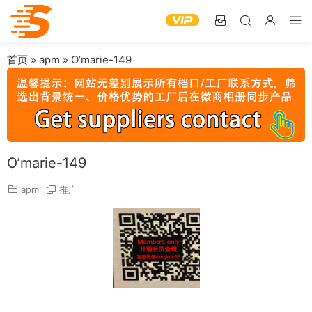
首页
»
apm
»
O’marie-149
O’marie-149
apm
推广