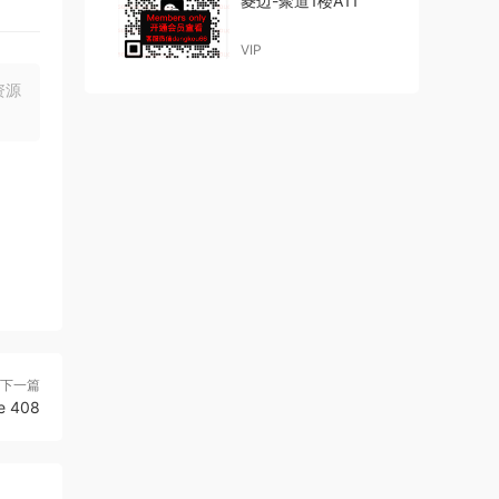
菱边-聚道1楼A11
VIP
资源
下一篇
e 408