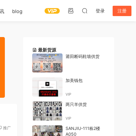
登录
注册
讯
blog
最新货源
莆田断码鞋墙供货
加美钱包
VIP
两只羊供货
VIP
推广
SANJIU-111栋2楼
A050