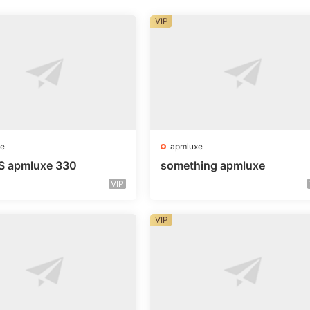
VIP
e
apmluxe
S apmluxe 330
something apmluxe
VIP
VIP