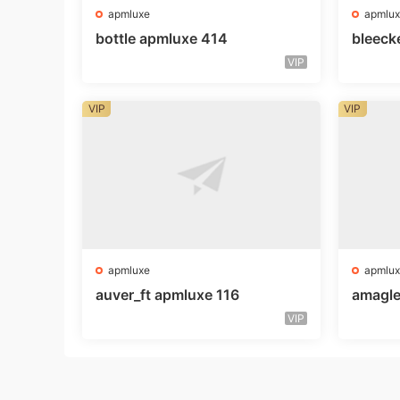
apmluxe
apmlux
bottle apmluxe 414
bleeck
VIP
VIP
VIP
apmluxe
apmlux
auver_ft apmluxe 116
amagle
VIP