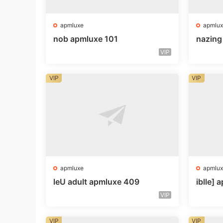
apmluxe
apmlux
nob apmluxe 101
nazin
VIP
VIP
VIP
apmluxe
apmlux
leU adult apmluxe 409
iblle]
VIP
VIP
VIP