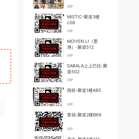
VIP
MISTIC-聚道3楼
c08
VIP
MOIYEN.LI（墨
滟）-聚道512
VIP
SABALA上上巴拉-聚
道502
VIP
阅前-聚道1楼A85
VIP
萱祯-聚道2楼B69
VIP