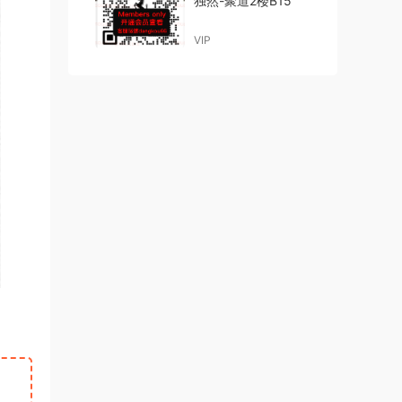
独然-聚道2楼B15
VIP