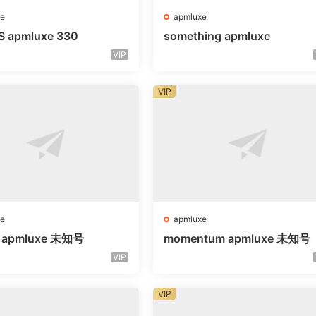
e
apmluxe
S apmluxe 330
something apmluxe
VIP
VIP
e
apmluxe
g apmluxe 未知号
momentum apmluxe 未知号
VIP
VIP