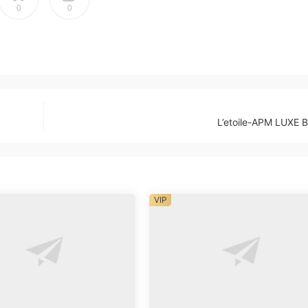
0
0
L’etoile-APM LUXE 
VIP