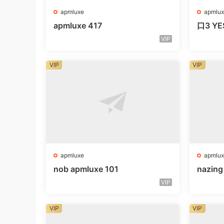
apmluxe
apmlux
apmluxe 417
口3 YE
VIP
VIP
VIP
apmluxe
apmlux
nob apmluxe 101
nazin
VIP
VIP
VIP