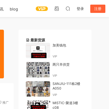
登录
注册
讯
blog
最新货源
加美钱包
VIP
两只羊供货
VIP
SANJIU-111栋2楼
A050
VIP
推广
MISTIC-聚道3楼
c08