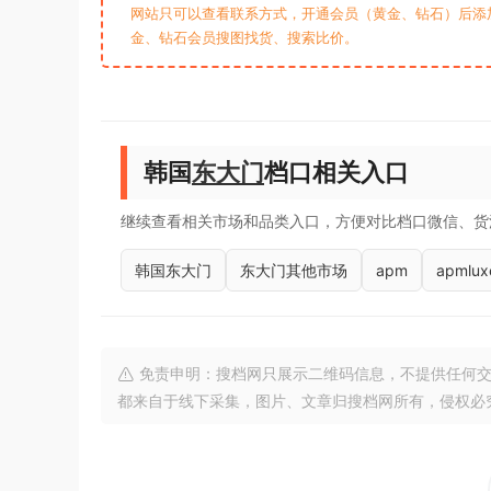
网站只可以查看联系方式，开通会员（黄金、钻石）后添加客
金、钻石会员搜图找货、搜索比价。
韩国
东大门
档口相关入口
继续查看相关市场和品类入口，方便对比档口微信、货
韩国东大门
东大门其他市场
apm
apmlux
免责申明：搜档网只展示二维码信息，不提供任何交
都来自于线下采集，图片、文章归搜档网所有，侵权必