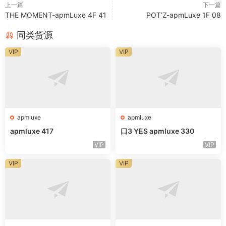
上一篇
下一篇
THE MOMENT-apmLuxe 4F 41
POT’Z-apmLuxe 1F 08
同类货源
VIP
VIP
apmluxe
apmluxe
apmluxe 417
口3 YES apmluxe 330
VIP
VIP
VIP
VIP